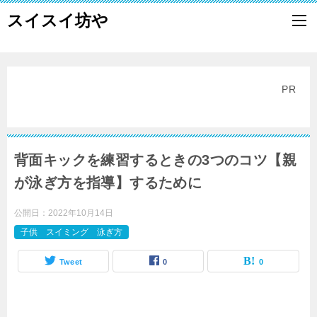
スイスイ坊や
PR
背面キックを練習するときの3つのコツ【親
が泳ぎ方を指導】するために
公開日：
2022年10月14日
子供 スイミング 泳ぎ方
Tweet
0
0