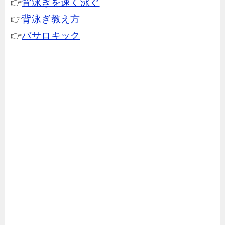
👉
背泳ぎを速く泳ぐ
👉
背泳ぎ教え方
👉
バサロキック