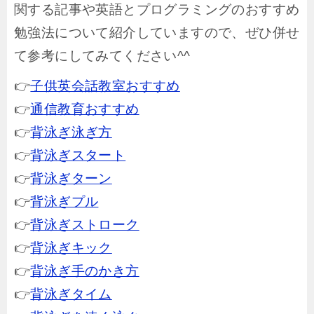
関する記事や英語とプログラミングのおすすめ
勉強法について紹介していますので、ぜひ併せ
て参考にしてみてください^^
👉
子供英会話教室おすすめ
👉
通信教育おすすめ
👉
背泳ぎ泳ぎ方
👉
背泳ぎスタート
👉
背泳ぎターン
👉
背泳ぎプル
👉
背泳ぎストローク
👉
背泳ぎキック
👉
背泳ぎ手のかき方
👉
背泳ぎタイム