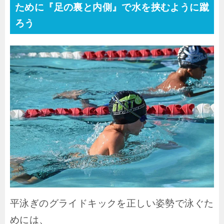
ために『足の裏と内側』で水を挟むように蹴
ろう
平泳ぎのグライドキックを正しい姿勢で泳ぐた
めには、