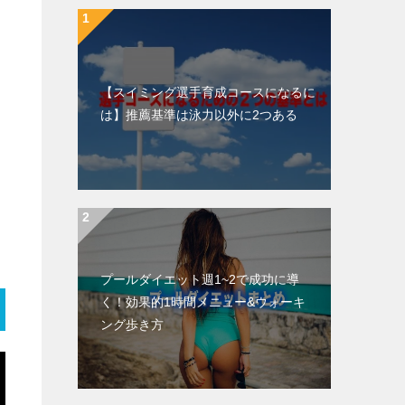
【スイミング選手育成コースになるに
は】推薦基準は泳力以外に2つある
プールダイエット週1~2で成功に導
く！効果的1時間メニュー&ウォーキ
ング歩き方