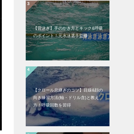
【背泳ぎ】手のかき方とキック&呼吸
のポイント！元水泳選手監修
【クロール息継ぎのコツ】目線&顔の
向き練習方法(軸・ドリル含)と教え
方！呼吸回数を習得