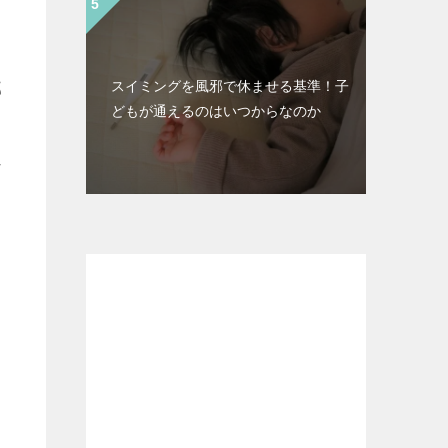
ニ
スイミングを風邪で休ませる基準！子
部
どもが通えるのはいつからなのか
レ