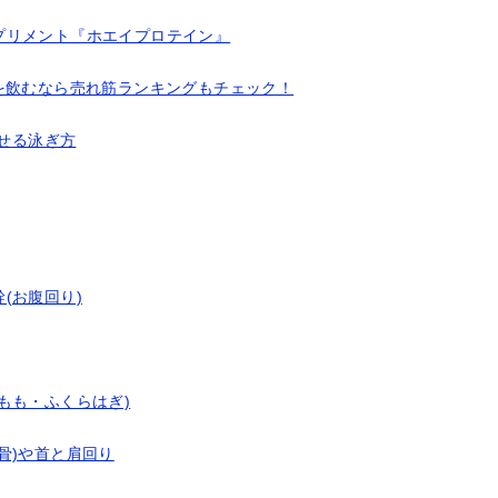
プリメント『ホエイプロテイン』
を飲むなら売れ筋ランキングもチェック！
させる泳ぎ方
(お腹回り)
もも・ふくらはぎ)
骨)や首と肩回り