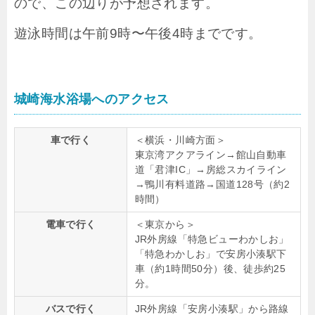
ので、この辺りが予想されます。
遊泳時間は午前9時〜午後4時までです。
城崎海水浴場へのアクセス
車で行く
＜横浜・川崎方面＞
東京湾アクアライン→館山自動車
道「君津IC」→房総スカイライン
→鴨川有料道路→国道128号（約2
時間）
電車で行く
＜東京から＞
JR外房線「特急ビューわかしお」
「特急わかしお」で安房小湊駅下
車（約1時間50分）後、徒歩約25
分。
バスで行く
JR外房線「安房小湊駅」から路線