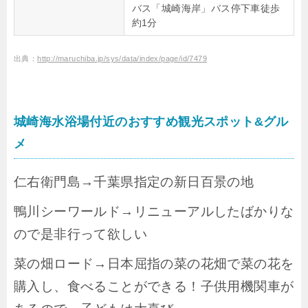
バス「城崎海岸」バス停下車徒歩
約1分
出典：
http://maruchiba.jp/sys/data/index/page/id/7479
城崎海水浴場付近のおすすめ観光スポット&グル
メ
仁右衛門島→千葉県指定の新日百景の地
鴨川シーワールド→リニューアルしたばかりな
ので是非行って欲しい
菜の畑ロード→日本屈指の菜の花畑で菜の花を
購入し、食べることができる！子供用機関車が