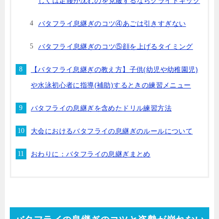
しくは足腰が沈むのを克服するならグライドキック
バタフライ息継ぎのコツ④あごは引きすぎない
バタフライ息継ぎのコツ⑤顔を上げるタイミング
【バタフライ息継ぎの教え方】子供(幼児や幼稚園児)
や水泳初心者に指導(補助)するときの練習メニュー
バタフライの息継ぎを含めたドリル練習方法
大会におけるバタフライの息継ぎのルールについて
おわりに：バタフライの息継ぎまとめ