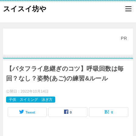
スイスイ坊や
PR
【バタフライ息継ぎのコツ】呼吸回数は毎
回？なし？姿勢(あご)の練習&ルール
公開日：
2022年10月14日
子供 スイミング 泳ぎ方
Tweet
0
0