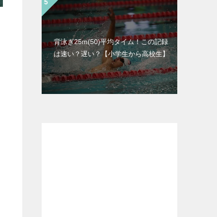
背泳ぎ25m(50)平均タイム！この記録
は速い？遅い？【小学生から高校生】