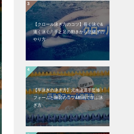
【クロール泳ぎ方のコツ】長く泳ぐ&
速く泳ぐ！手と足の動きから息継ぎの
やり方
【平泳ぎの泳ぎ方】元水泳選手監修！
フォームと練習のコツ&動画で学ぶ泳
ぎ方