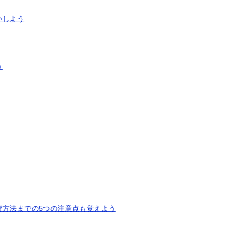
いしよう
う
管方法までの5つの注意点も覚えよう