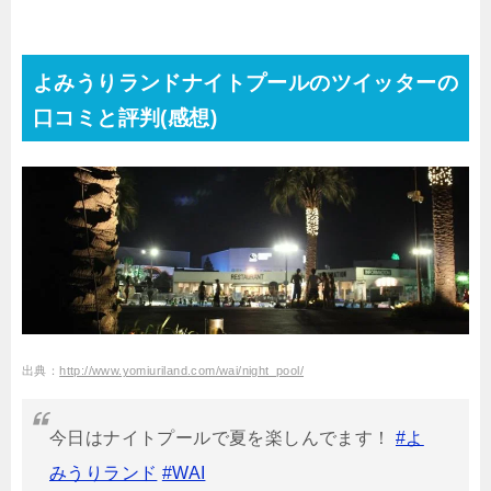
よみうりランドナイトプールのツイッターの
口コミと評判(感想)
出典：
http://www.yomiuriland.com/wai/night_pool/
今日はナイトプールで夏を楽しんでます！
#よ
みうりランド
#WAI