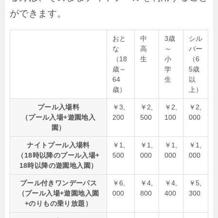
ができます。
おと
中
3歳
シル
な
高
～
バー
（18
生
小
（6
歳～
学
5歳
64
生
以
歳）
上）
プール入場料
￥3,
￥2,
￥2,
￥2,
（プール入場+遊園地入
200
500
100
000
園）
ナイトプール入場料
￥1,
￥1,
￥1,
￥1,
（18時以降のプール入場+
500
000
000
000
18時以降の遊園地入園）
プール付きワンデーパス
￥6,
￥4,
￥4,
￥5,
（プール入場+遊園地入園
000
800
400
300
+のりもの乗り放題）