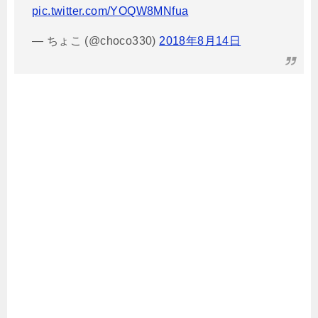
pic.twitter.com/YOQW8MNfua
— ちょこ (@choco330)
2018年8月14日